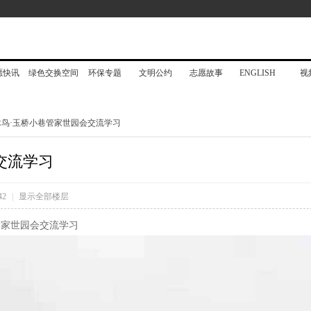
愿快讯
绿色交换空间
环保专题
文明公约
志愿故事
ENGLISH
视
木鸟·玉桥小巷管家世园会交流学习
交流学习
42
|
显示全部楼层
管家世园会交流学习