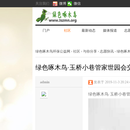
关注我们：
微博
微信
门户
社区
最新动态
媒体报道
志
绿色啄木鸟环保公益网
›
社区
›
与你分享
›
志愿快讯
›
绿色啄
绿色啄木鸟·玉桥小巷管家世园会
admin
发表于 2019-11-3 20:24:
绿色啄木鸟·玉桥小巷