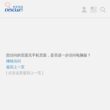
您访问的页面无手机页面，是否进一步访问电脑版？
继续访问
返回上一页
[ 点击这里返回上一页 ]