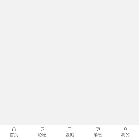
首页
论坛
发帖
消息
我的